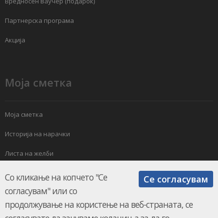
Вредносен ваучер (подарок)
Партнерска програма
Акција
Моја сметка
Моја сметка
Историја на нарачки
Листа на желби
Електронски билтен
Со кликање на копчето "Се
Се согласувам
согласувам" или со
продолжување на користење на веб-страната, се