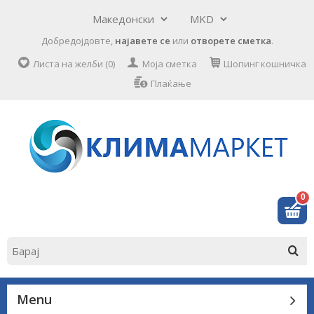
Добредојдовте,
најавете се
или
отворете сметка
.
Листа на желби (0)
Моја сметка
Шопинг кошничка
Плаќање
0
Menu