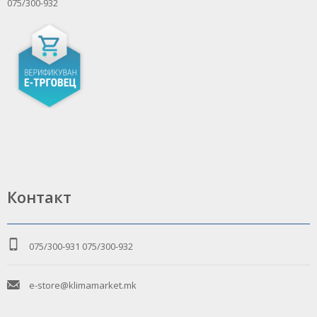
075/300-932
Контакт
075/300-931
075/300-932
e-store@klimamarket.mk