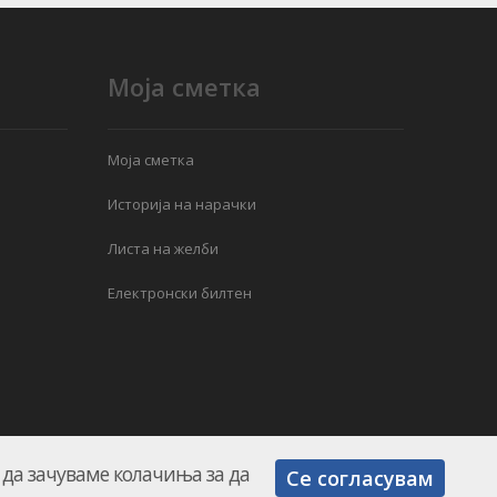
Моја сметка
Моја сметка
Историја на нарачки
Листа на желби
Електронски билтен
е да зачуваме колачиња за да
Се согласувам