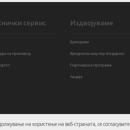
снички сервис
Издвојуваме
Брендови
ија на производ
Вредносен ваучер (подарок)
ајтот
Партнерска програма
Акција
должување на користење на веб-страната, се согласуват