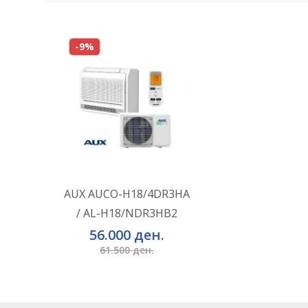
-9%
ВО КОШНИЧКА
Додај во желби
AUX AUCO-H18/4DR3HA
/ AL-H18/NDR3HB2
Додај за споредба
56.000 ден.
61.500 ден.