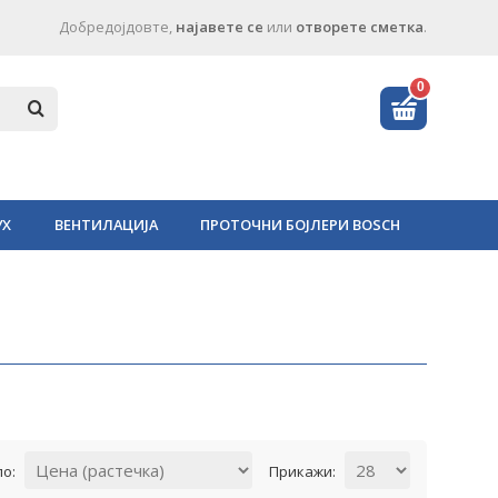
Добредојдовте,
најавете се
или
отворете сметка
.
0
УХ
ВЕНТИЛАЦИЈА
ПРОТОЧНИ БОЈЛЕРИ BOSCH
по:
Прикажи: