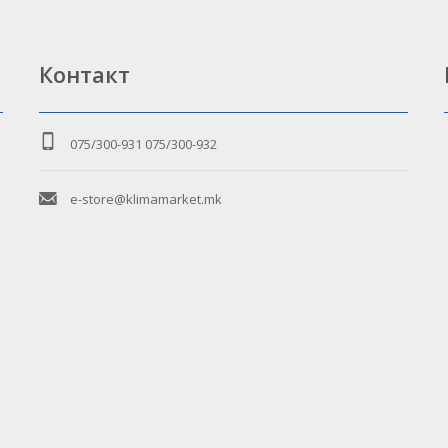
Контакт
075/300-931
075/300-932
e-store@klimamarket.mk