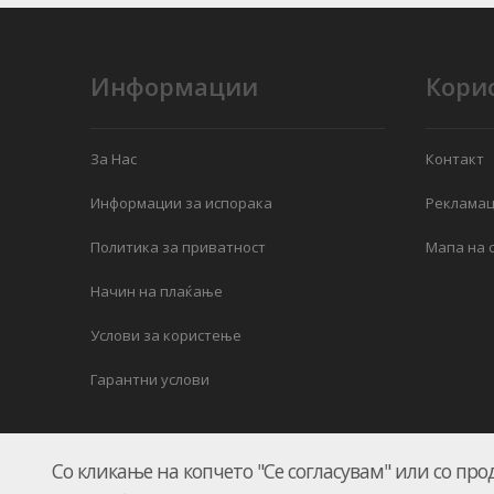
Информации
Кори
За Нас
Контакт
Информации за испорака
Рекламац
Политика за приватност
Мапа на с
Начин на плаќање
Услови за користење
Гарантни услови
Со кликање на копчето "Се согласувам" или со про
КЛИМАМАРКЕТ.мк © 2026.
UKION SHOPS