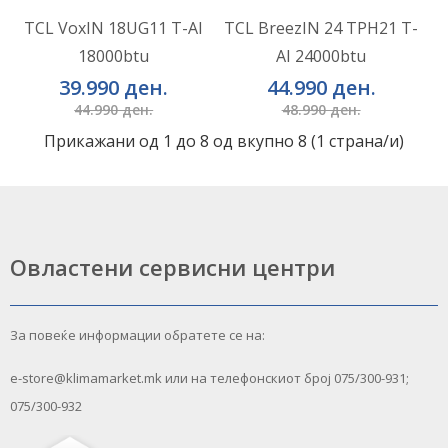
Додај во желби
Додај во желби
TCL VoxIN 18UG11 T-AI
TCL BreezIN 24 TPH21 T-
18000btu
AI 24000btu
Додај за споредба
Додај за споредба
39.990 ден.
44.990 ден.
44.990 ден.
48.990 ден.
Прикажани од 1 до 8 од вкупно 8 (1 страна/и)
Овластени сервисни центри
За повеќе информации обратете се на:
e-store@klimamarket.mk или на телефонскиот број 075/300-931;
075/300-932