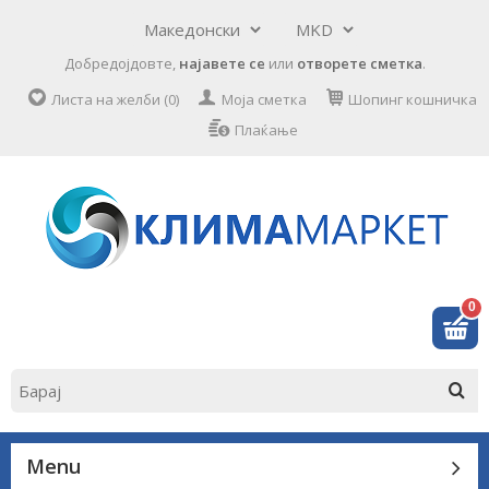
Добредојдовте,
најавете се
или
отворете сметка
.
Листа на желби (0)
Моја сметка
Шопинг кошничка
Плаќање
0
Menu