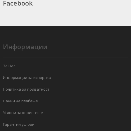
Facebook
Информации
За Нас
Информации за испорака
Политика за приватност
Начин на плаќање
Услови за користење
Гарантни услови