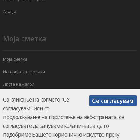
Акција
Моја сметка
Моја сметка
Историја на нарачки
Листа на желби
Електронски билтен
Со кликање на копчето "Се
Се согласувам
согласувам" или со
продолжување на користење на веб-страната, се
согласувате да зачуваме колачиња за да го
подобриме Вашето корисничко искуство преку