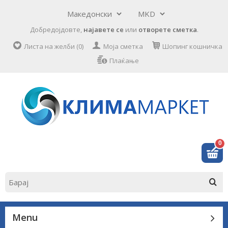
Добредојдовте,
најавете се
или
отворете сметка
.
Листа на желби (0)
Моја сметка
Шопинг кошничка
Плаќање
0
Menu