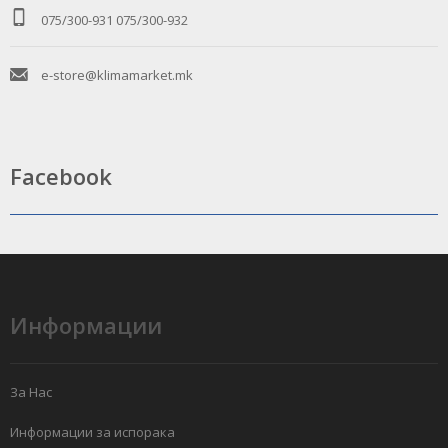
075/300-931
075/300-932
e-store@klimamarket.mk
Facebook
Информации
За Нас
Информации за испорака