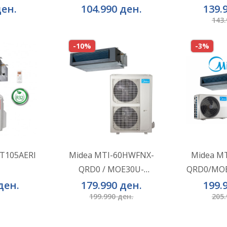
36HFN8-R
ден.
104.990 ден.
139.
143.
-10%
-3%
НИЧКА
ВО КОШНИЧКА
ВО 
елби
Додај во желби
Додај
DT105AERI
Midea MTI-60HWFNX-
Midea M
QRD0 / MOE30U-
QRD0/MOE
оредба
Додај за споредба
Додај 
60HFN8-RRD0 (3 Phase)
ден.
179.990 ден.
199.
199.990 ден.
205.