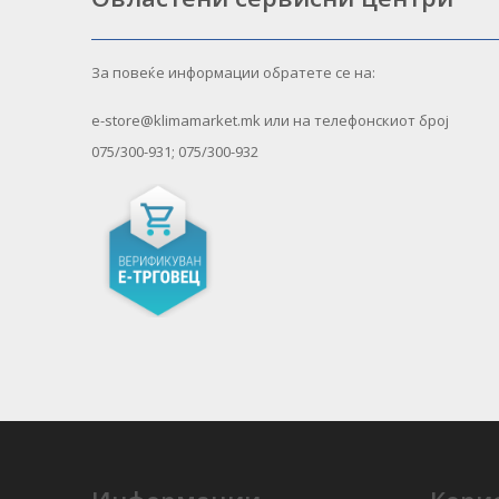
За повеќе информации обратете се на:
e-store@klimamarket.mk или на телефонскиот број
075/300-931; 075/300-932