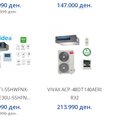
RD0 (3 Phase)
990 ден.
147.000 ден.
999 ден.
КОШНИЧКА
ВО КОШНИЧКА
 во желби
Додај во желби
TI-55HWFNX-
VIVAX ACP-48DT140AERI
30U-55HFN8-
R32
за споредба
Додај за споредба
RRD0
990 ден.
213.990 ден.
990 ден.