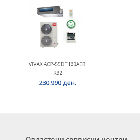
ВО КОШНИЧКА
Додај во желби
VIVAX ACP-55DT160AERI
R32
Додај за споредба
230.990 ден.
Овластени сервисни центри