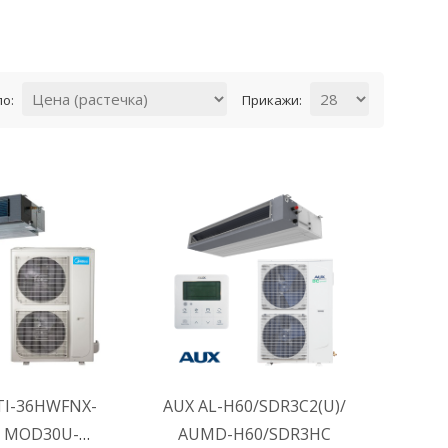
по:
Прикажи:
КОШНИЧКА
ВО КОШНИЧКА
 во желби
Додај во желби
TI-36HWFNX-
AUX AL-H60/SDR3C2(U)/
/ MOD30U-
AUMD-H60/SDR3HC
за споредба
Додај за споредба