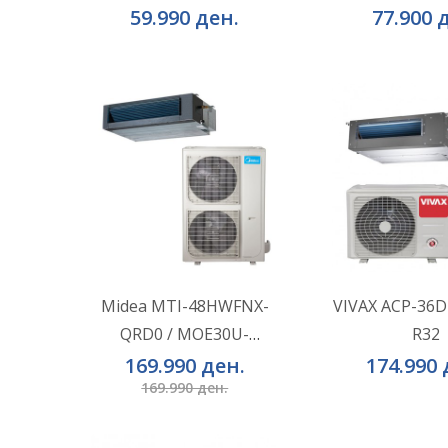
59.990 ден.
77.900 
ВО КОШНИЧКА
ВО КОШ
Додај во желби
Додај во ж
Midea MTI-48HWFNX-
VIVAX ACP-36
QRD0 / MOE30U-
R32
Додај за споредба
Додај за сп
48HFN8-RRD0 (3 Phase)
169.990 ден.
174.990 
169.990 ден.