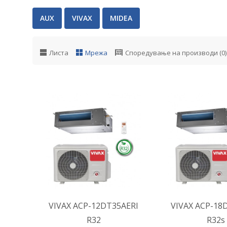
AUX
VIVAX
MIDEA
Листа
Мрежа
Споредување на производи (0)
ВО КОШНИЧКА
ВО КОШ
Додај во желби
Додај во ж
VIVAX ACP-12DT35AERI
VIVAX ACP-18
R32
R32s
Додај за споредба
Додај за сп