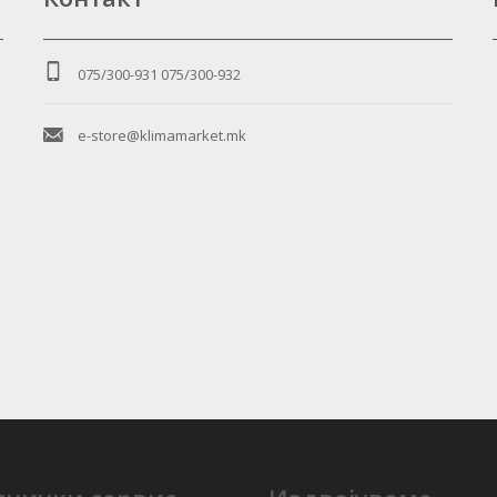
075/300-931
075/300-932
e-store@klimamarket.mk