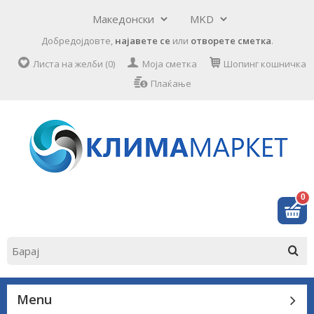
Добредојдовте,
најавете се
или
отворете сметка
.
Листа на желби (0)
Моја сметка
Шопинг кошничка
Плаќање
0
Menu