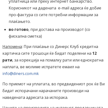
уплатница или преку интернет банкарство.
Корисникот на дадената е-mail адреса ќе добие
про-фактура со сите потребни информации за
плаќањето.
во готово
, при достава на производот (со
фискална сметка)
Напомена
: При плаќање со Динерс Клуб кредитна
картичка сите трошоци ќе бидат поделени на
12
рати
, за корекција на помалку рати или еднократна
наплата, ве молиме испратете емаил на
info@diners.com.mk
По приемот на уплатата, во предвидениот рок ќе Ви
бидат испорачани нарачаните производи на
наведената адресата за испорака.
Цените на производите на интернет продавницата