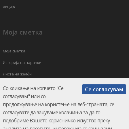
Акција
Моја сметка
Моја сметка
Историја на нарачки
Листа на желби
Електронски билтен
Со кликање на копчето "Се
Се согласувам
согласувам" или со
продолжување на користење на веб-страната, се
согласувате да зачуваме колачиња за да го
подобриме Вашето корисничко искуство преку
анализа на посетите, интеракција со социјални