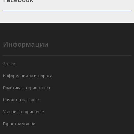
Информации
За Нас
Информации за испорака
Политика за приватност
Начин на плаќање
Услови за користење
Гарантни услови