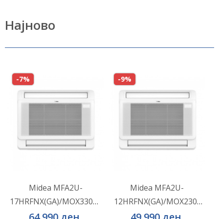
Најново
-7%
-9%
Midea MFA2U-
Midea MFA2U-
17HRFNX(GA)/MOX330U-
12HRFNX(GA)/MOX230-
ВО КОШНИЧКА
ВО КОШНИЧКА
18HFN8-Q(GA)
12HFN8-Q(GA)
64.990 ден.
49.990 ден.