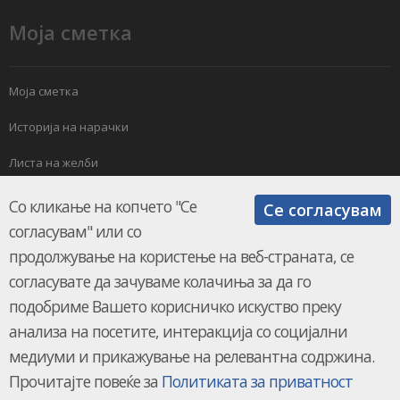
Моја сметка
Моја сметка
Историја на нарачки
Листа на желби
Електронски билтен
Со кликање на копчето "Се
Се согласувам
согласувам" или со
продолжување на користење на веб-страната, се
согласувате да зачуваме колачиња за да го
подобриме Вашето корисничко искуство преку
анализа на посетите, интеракција со социјални
КЛИМАМАРКЕТ.мк © 2026.
UKION SHOPS
медиуми и прикажување на релевантна содржина.
Прочитајте повеќе за
Политиката за приватност