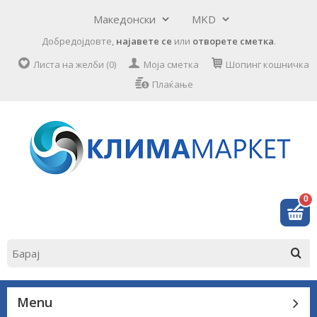
Добредојдовте,
најавете се
или
отворете сметка
.
Листа на желби (0)
Моја сметка
Шопинг кошничка
Плаќање
0
Menu