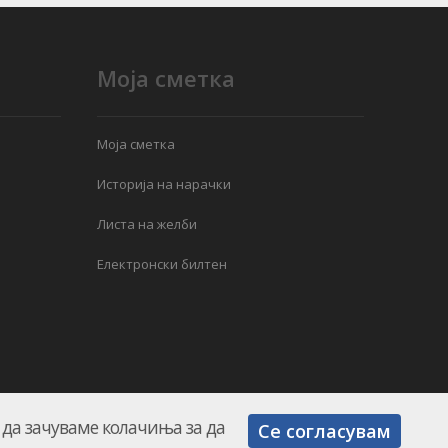
Моја сметка
Моја сметка
Историја на нарачки
Листа на желби
Електронски билтен
е да зачуваме колачиња за да
Се согласувам