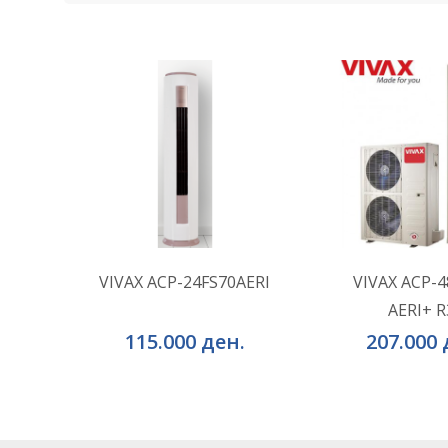
ВО КОШНИЧКА
ВО КОШ
Додај во желби
Додај во ж
VIVAX ACP-24FS70AERI
VIVAX ACP-4
AERI+ R
Додај за споредба
Додај за сп
115.000 ден.
207.000 