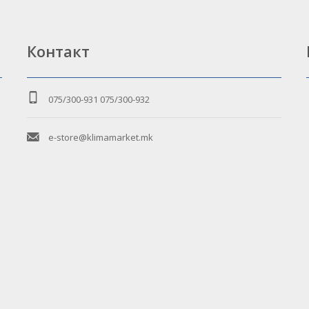
Контакт
075/300-931
075/300-932
e-store@klimamarket.mk