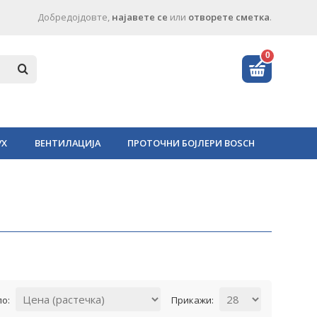
Добредојдовте,
најавете се
или
отворете сметка
.
0
УХ
ВЕНТИЛАЦИЈА
ПРОТОЧНИ БОЈЛЕРИ BOSCH
по:
Прикажи: