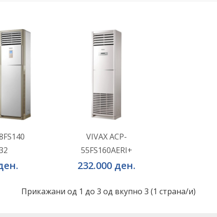
НИЧКА
ВО КОШНИЧКА
елби
Додај во желби
8FS140
VIVAX ACP-
32
55FS160AERI+
оредба
Додај за споредба
ден.
232.000 ден.
Прикажани од 1 до 3 од вкупно 3 (1 страна/и)