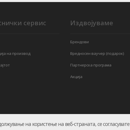
снички сервис
Издвојуваме
Брендови
ија на производ
Вредносен ваучер (подарок)
ајтот
Партнерска програма
Акција
должување на користење на веб-страната, се согласуват