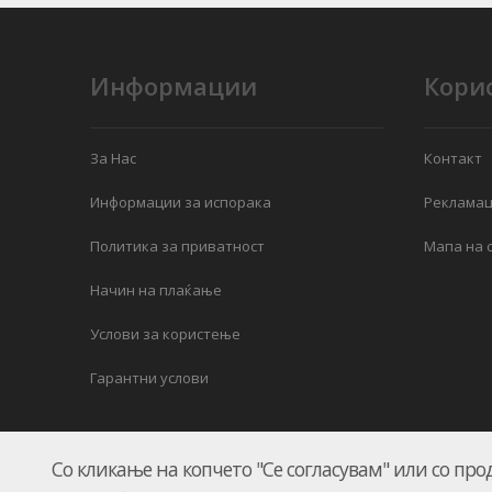
Информации
Кори
За Нас
Контакт
Информации за испорака
Рекламац
Политика за приватност
Мапа на с
Начин на плаќање
Услови за користење
Гарантни услови
Со кликање на копчето "Се согласувам" или со про
КЛИМАМАРКЕТ.мк © 2026.
UKION SHOPS