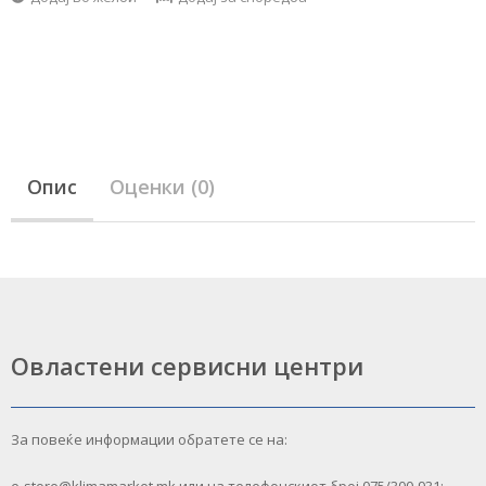
Опис
Оценки (0)
Овластени сервисни центри
За повеќе информации обратете се на:
e-store@klimamarket.mk или на телефонскиот број 075/300-931;