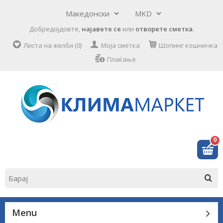
Добредојдовте,
најавете се
или
отворете сметка
.
Листа на желби (0)
Моја сметка
Шопинг кошничка
Плаќање
0
Menu