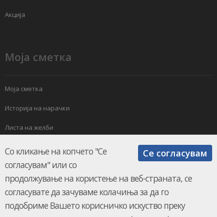
Акција
Моја сметка
Моја сметка
Историја на нарачки
Листа на желби
Електронски билтен
Со кликање на копчето "Се
Се согласувам
согласувам" или со
продолжување на користење на веб-страната, се
согласувате да зачуваме колачиња за да го
подобриме Вашето корисничко искуство преку