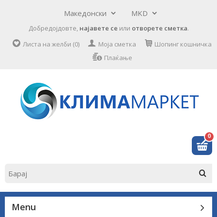
Добредојдовте,
најавете се
или
отворете сметка
.
Листа на желби (0)
Моја сметка
Шопинг кошничка
Плаќање
0
Menu