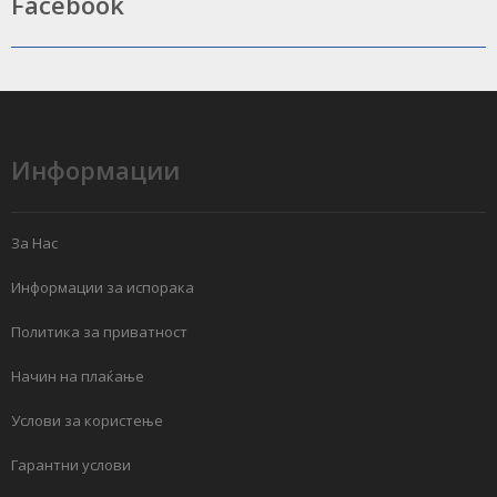
Facebook
Информации
За Нас
Информации за испорака
Политика за приватност
Начин на плаќање
Услови за користење
Гарантни услови