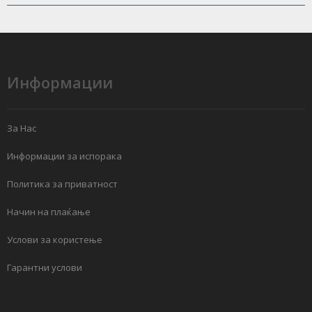
Информации
За Нас
Информации за испорака
Политика за приватност
Начин на плаќање
Услови за користење
Гарантни услови