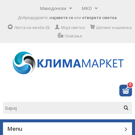
Добредојдовте,
најавете се
или
отворете сметка
.
Листа на желби (0)
Моја сметка
Шопинг кошничка
Плаќање
0
Menu