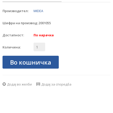
Производител:
MIDEA
Шифра на производ:
2001055
Достапност:
По нарачка
Количина:
Во кошничка
Додај во желби
Додај за споредба