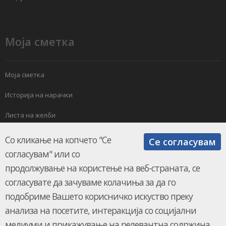
Моја сметка
Моја сметка
Историја на нарачки
Листа на желби
Електронски билтен
Со кликање на копчето "Се
Се согласувам
согласувам" или со
продолжување на користење на веб-страната, се
согласувате да зачуваме колачиња за да го
подобриме Вашето корисничко искуство преку
анализа на посетите, интеракција со социјални
КЛИМАМАРКЕТ.мк © 2026.
UKION SHOPS
медиуми и прикажување на релевантна содржина.