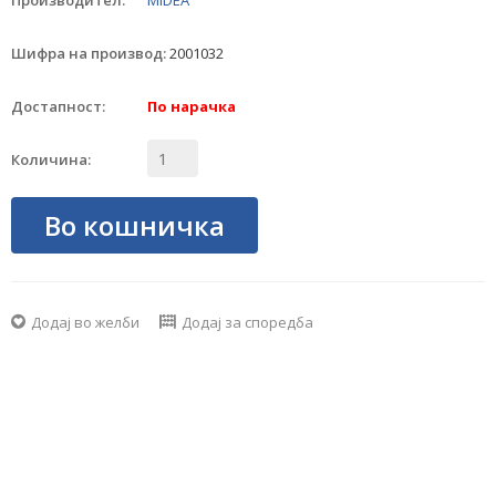
Производител:
MIDEA
Шифра на производ:
2001032
Достапност:
По нарачка
Количина:
Во кошничка
Додај во желби
Додај за споредба