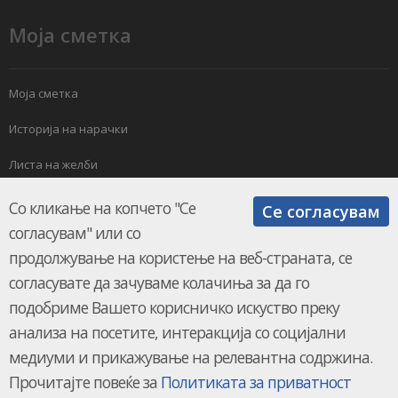
Моја сметка
Моја сметка
Историја на нарачки
Листа на желби
Електронски билтен
Со кликање на копчето "Се
Се согласувам
согласувам" или со
продолжување на користење на веб-страната, се
согласувате да зачуваме колачиња за да го
подобриме Вашето корисничко искуство преку
анализа на посетите, интеракција со социјални
КЛИМАМАРКЕТ.мк © 2026.
UKION SHOPS
медиуми и прикажување на релевантна содржина.
Прочитајте повеќе за
Политиката за приватност