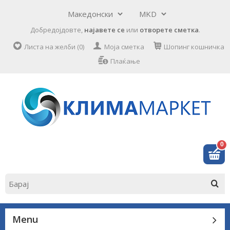
Добредојдовте,
најавете се
или
отворете сметка
.
Листа на желби (0)
Моја сметка
Шопинг кошничка
Плаќање
0
Menu