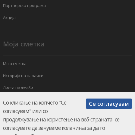
Партнерска програма
Акција
Моја сметка
Моја сметка
Историја на нарачки
Листа на желби
Електронски билтен
Со кликање на копчето "Се
Се согласувам
согласувам" или со
продолжување на користење на веб-страната, се
согласувате да зачуваме колачиња за да го