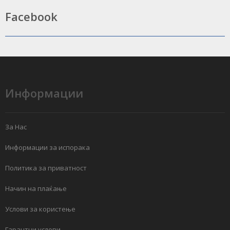
Facebook
Информации
За Нас
Информации за испорака
Политика за приватност
Начин на плаќање
Услови за користење
Гарантни услови