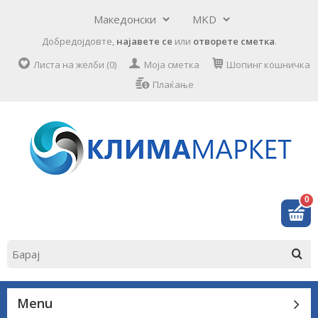
Добредојдовте,
најавете се
или
отворете сметка
.
Листа на желби (0)
Моја сметка
Шопинг кошничка
Плаќање
0
Menu