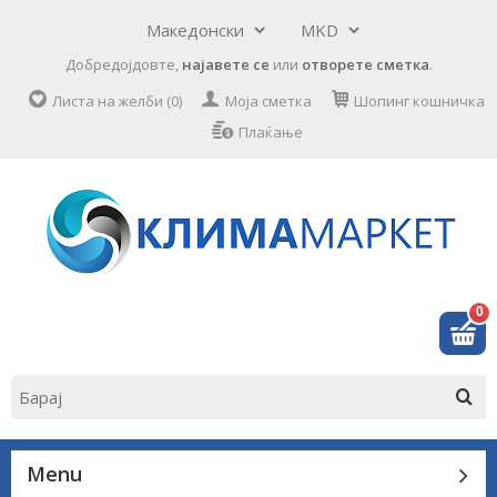
Добредојдовте,
најавете се
или
отворете сметка
.
Листа на желби (0)
Моја сметка
Шопинг кошничка
Плаќање
0
Menu