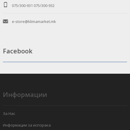
075/300-931
075/300-932
e-store@klimamarket.mk
Facebook
Информации
За Нас
Информации за испорака