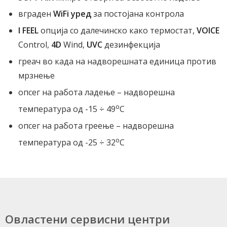
вграден
WiFi уред
за постојана контрола
I FEEL
опција со далечинско како термостат,
VOICE
Control,
4D
Wind,
UVC
дезинфекција
греач во када на надворешната единица против
мрзнење
опсег на работа ладење – надворешна
o
температура од -15 ÷ 49
C
опсег на работа греење – надворешна
o
температура од -25 ÷ 32
C
Овластени сервисни центри