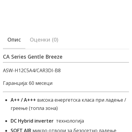
Опис
Оценки (0)
CА Series Gentle Breeze
ASW-H12C5A4/CAR3DI-B8
Гаранција: 60 месеци
A++ / A+++
висока енергетска класа при ладење /
греење (топла зона)
DC
Hybrid
inverter
технологија
SOFT
AIR
микро отвори за безосетно ладење