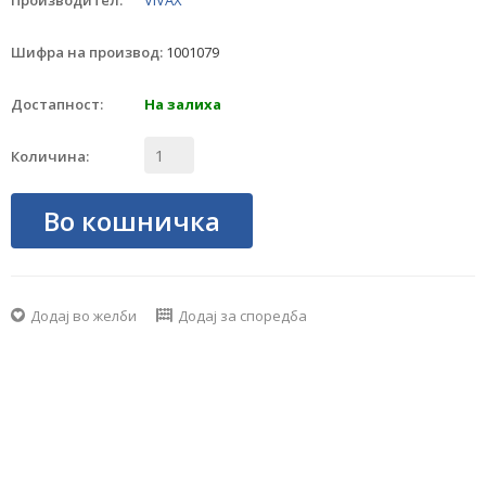
Производител:
VIVAX
Шифра на производ:
1001079
Достапност:
На залиха
Количина:
Во кошничка
Додај во желби
Додај за споредба