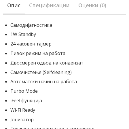
Опис
Спецификации
Оценки (0)
Самодијагностика
1W Standby
24 часовен тајмер
Тивок режим на работа
Двосмерен одвод на кондензат
Самочистење (Selfcleaning)
Автоматски начин на работа
Turbo Mode
iFeel функција
Wi-Fi Ready
Јонизатор
Греачи на кондензатор и компресор