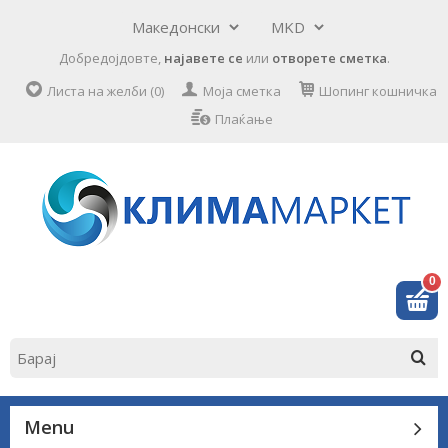
Добредојдовте,
најавете се
или
отворете сметка
.
Листа на желби (0)
Моја сметка
Шопинг кошничка
Плаќање
0
Menu