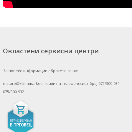
Овластени сервисни центри
За повеќе информации обратете се на:
e-store@klimamarket.mk или на телефонскиот број 075/300-931;
075/300-932