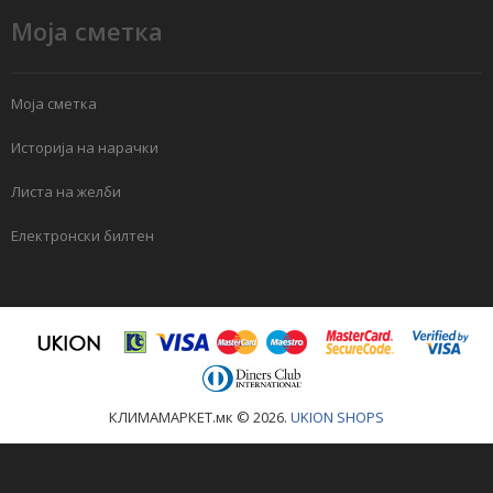
Моја сметка
Моја сметка
Историја на нарачки
Листа на желби
Електронски билтен
КЛИМАМАРКЕТ.мк © 2026.
UKION SHOPS