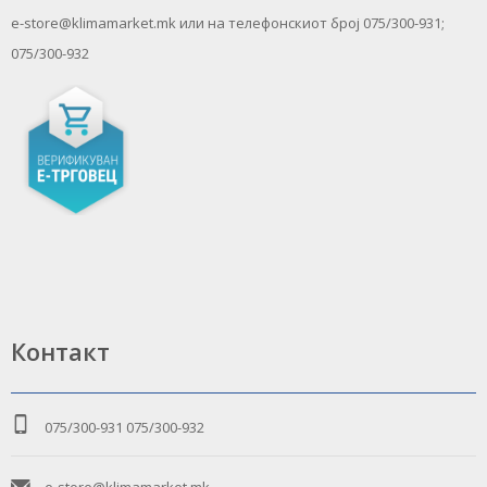
e-store@klimamarket.mk или на телефонскиот број 075/300-931;
075/300-932
Контакт
075/300-931
075/300-932