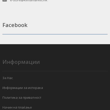
e-store@klimamarket.mk
Facebook
Информации
За Нас
Информации за испорака
Политика за приватност
Начин на плаќање