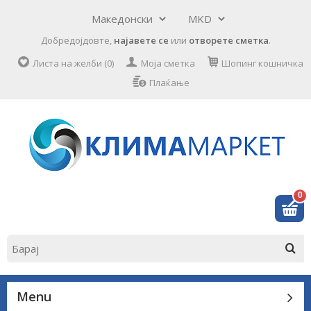
Добредојдовте,
најавете се
или
отворете сметка
.
Листа на желби (0)
Моја сметка
Шопинг кошничка
Плаќање
0
Menu