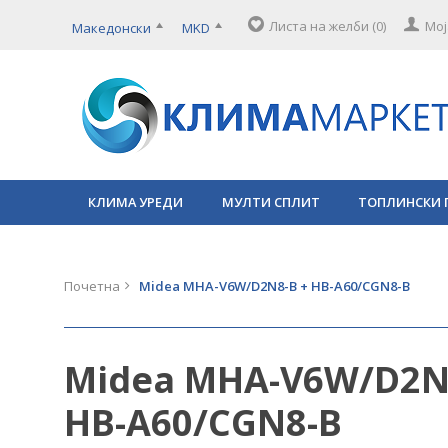
Листа на желби (0)
Мој
Македонски
MKD
КЛИМА УРЕДИ
МУЛТИ СПЛИТ
ТОПЛИНСКИ 
Почетна
Midea MHA-V6W/D2N8-B + HB-A60/CGN8-B
Midea MHA-V6W/D2N
HB-A60/CGN8-B