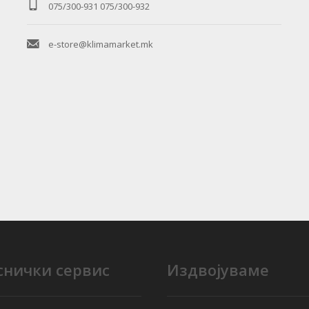
075/300-931
075/300-932
e-store@klimamarket.mk
снички сервис
Издвојуваме