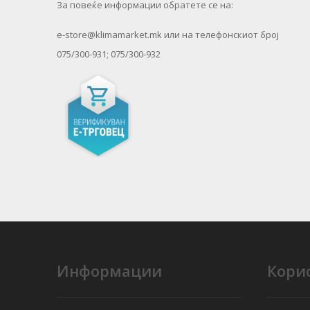
За повеќе информации обратете се на:
e-store@klimamarket.mk или на телефонскиот број
075/300-931; 075/300-932
Информации
Кори