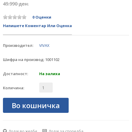
49.990 ден.
0 Оценки
Напишете Коментар Или Оценка
Производител:
VIVAX
Шифра на производ:
1001102
Достапност:
На залиха
Количина:
Во кошничка
Додај во желби
Додај за споредба