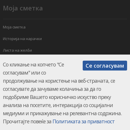
Моја сметка
Моја сметка
Историја на нарачки
Листа на желби
Електронски билтен
Со кликање на копчето "Се
Се согласувам
согласувам" или со
продолжување на користење на веб-страната, се
согласувате да зачуваме колачиња за да го
подобриме Вашето корисничко искуство преку
анализа на посетите, интеракција со социјални
КЛИМАМАРКЕТ.мк © 2026.
UKION SHOPS
медиуми и прикажување на релевантна содржина.
Прочитајте повеќе за
Политиката за приватност