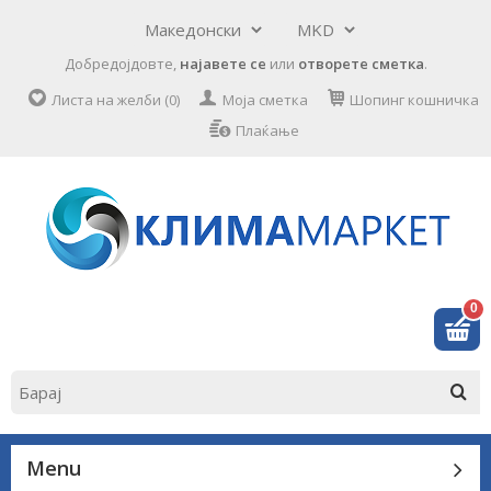
Добредојдовте,
најавете се
или
отворете сметка
.
Листа на желби (0)
Моја сметка
Шопинг кошничка
Плаќање
0
Menu