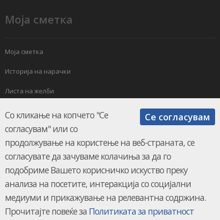
Моја сметка
Моја сметка
Историја на нарачки
Листа на желби
Електронски билтен
Со кликање на копчето "Се
Се согласувам
согласувам" или со
продолжување на користење на веб-страната, се
согласувате да зачуваме колачиња за да го
подобриме Вашето корисничко искуство преку
анализа на посетите, интеракција со социјални
КЛИМАМАРКЕТ.мк © 2026.
UKION SHOPS
медиуми и прикажување на релевантна содржина.
Прочитајте повеќе за
Политиката за приватност