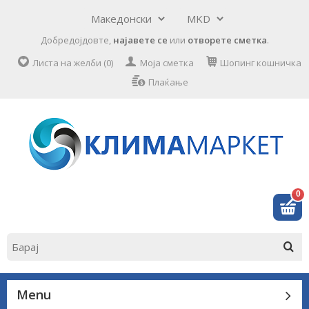
Добредојдовте,
најавете се
или
отворете сметка
.
Листа на желби (0)
Моја сметка
Шопинг кошничка
Плаќање
0
Menu