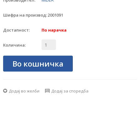
Производител:
MIDEA
Шифра на производ:
2001091
Достапност:
По нарачка
Количина:
Во кошничка
Додај во желби
Додај за споредба